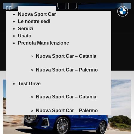
THE BMW iX3
Nuova Sport Car
Le nostre sedi
Servizi
The first of a new era.
Usato
Prenota Manutenzione
Scopri di più
Nuova Sport Car – Catania
Nuova Sport Car – Palermo
Test Drive
Nuova Sport Car – Catania
Nuova Sport Car – Palermo